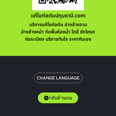
แก้ไขท่อตันปทุมธานี.com
บริการแก้ไขท่อตัน อ่างล้างจาน
อ่างล้างหน้า ท่อพื้นห้องน้ำ โถฉี่ ชักโครก
ท่อระเบียง บริการทันใจ ราคากันเอง
CHANGE LANGUAGE
กลับด้านบน