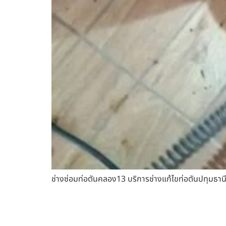
ช่างซ่อมท่อตันคลอง13 บริการช่างแก้ไขท่อตันปทุมธานี