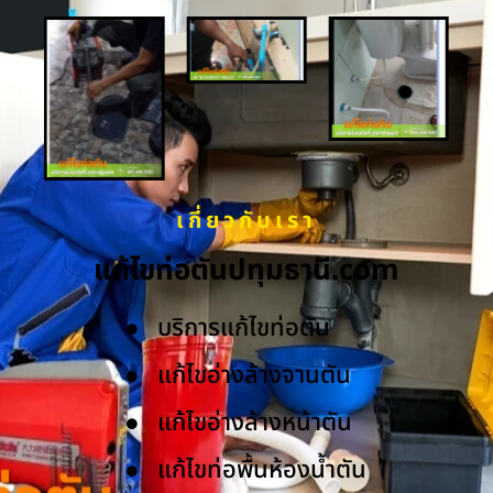
เกี่ยวกับเรา
แก้ไขท่อตันปทุมธานี.com
บริการแก้ไขท่อตัน
แก้ไขอ่างล้างจานตัน
แก้ไขอ่างล้างหน้าตัน
แก้ไขท่อพื้นห้องน้ำตัน