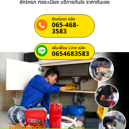
ชักโครก ท่อระเบียง บริการทันใจ ราคากันเอง
ติดต่อเรา คลิก
065-468-
3583
เพิ่มเพื่อน Line คลิก
0654683583