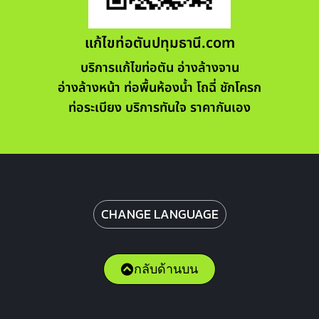
แก้ไขท่อตันปทุมธานี.com
บริการแก้ไขท่อตัน อ่างล้างจาน
อ่างล้างหน้า ท่อพื้นห้องน้ำ โถฉี่ ชักโครก
ท่อระเบียง บริการทันใจ ราคากันเอง
CHANGE LANGUAGE
กลับด้านบน