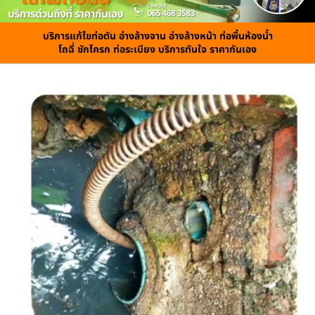
บริการแก้ไขท่อตัน อ่างล้างจาน อ่างล้างหน้า ท่อพื้นห้องน้ำ
โถฉี่ ชักโครก ท่อระเบียง บริการทันใจ ราคากันเอง