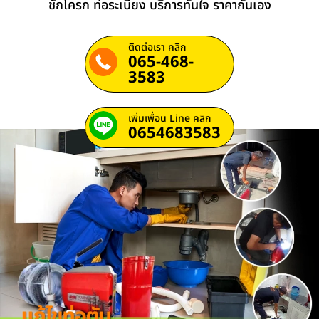
ชักโครก ท่อระเบียง บริการทันใจ ราคากันเอง
ติดต่อเรา คลิก
065-468-
3583
เพิ่มเพื่อน Line คลิก
0654683583