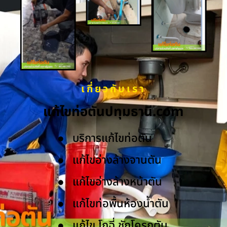
เกี่ยวกับเรา
แก้ไขท่อตันปทุมธานี.com
บริการแก้ไขท่อตัน
แก้ไขอ่างล้างจานตัน
แก้ไขอ่างล้างหน้าตัน
แก้ไขท่อพื้นห้องน้ำตัน
แก้ไข โถฉี่ ชักโครกตัน