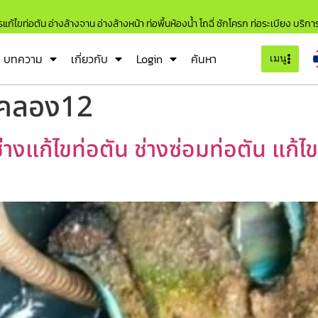
แก้ไขท่อตัน อ่างล้างจาน อ่างล้างหน้า ท่อพื้นห้องน้ำ โถฉี่ ชักโครก ท่อระเบียง บริก
บทความ
เกี่ยวกับ
Login
ค้นหา
เมนู
นคลอง12
างแก้ไขท่อตัน ช่างซ่อมท่อตัน แก้ไ