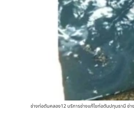
ช่างท่อตันคลอง12 บริการช่างแก้ไขท่อตันปทุมธานี ช่า