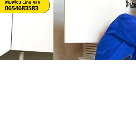
เพิ่มเพื่อน Line คลิก
0654683583