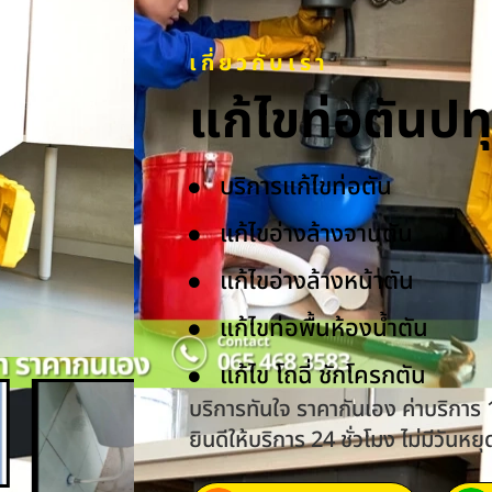
เกี่ยวกับเรา
แก้ไขท่อตันป
บริการแก้ไขท่อตัน
แก้ไขอ่างล้างจานตัน
แก้ไขอ่างล้างหน้าตัน
แก้ไขท่อพื้นห้องน้ำตัน
แก้ไข โถฉี่ ชักโครกตัน
บริการทันใจ ราคากันเอง ค่าบริการ
ยินดีให้บริการ 24 ชั่วโมง ไม่มีวันหยุ