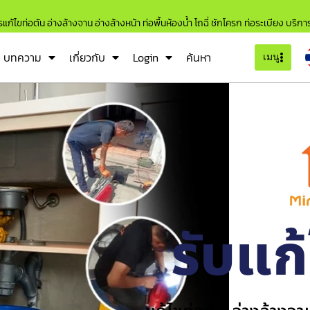
แก้ไขท่อตัน อ่างล้างจาน อ่างล้างหน้า ท่อพื้นห้องน้ำ โถฉี่ ชักโครก ท่อระเบียง บริก
บทความ
เกี่ยวกับ
Login
ค้นหา
เมนู
รับแก