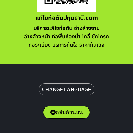
แก้ไขท่อตันปทุมธานี.com
บริการแก้ไขท่อตัน อ่างล้างจาน
อ่างล้างหน้า ท่อพื้นห้องน้ำ โถฉี่ ชักโครก
ท่อระเบียง บริการทันใจ ราคากันเอง
CHANGE LANGUAGE
กลับด้านบน