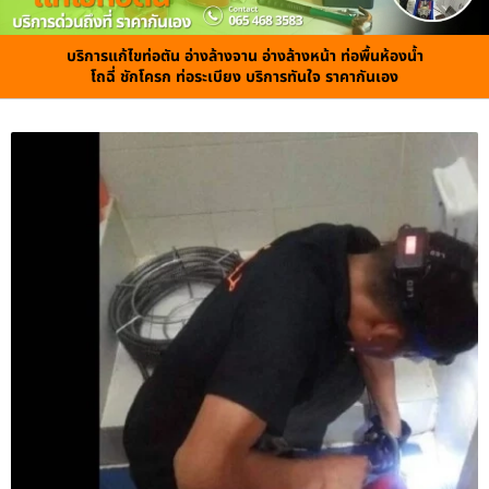
บริการแก้ไขท่อตัน อ่างล้างจาน อ่างล้างหน้า ท่อพื้นห้องน้ำ
โถฉี่ ชักโครก ท่อระเบียง บริการทันใจ ราคากันเอง