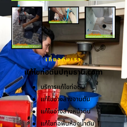
เกี่ยวกับเรา
แก้ไขท่อตันปทุมธานี.com
บริการแก้ไขท่อตัน
แก้ไขอ่างล้างจานตัน
แก้ไขอ่างล้างหน้าตัน
แก้ไขท่อพื้นห้องน้ำตัน