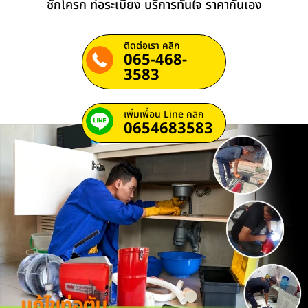
ชักโครก ท่อระเบียง บริการทันใจ ราคากันเอง
ติดต่อเรา คลิก
065-468-
3583
เพิ่มเพื่อน Line คลิก
0654683583