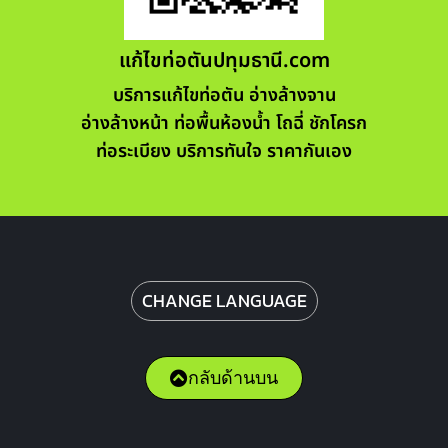
แก้ไขท่อตันปทุมธานี.com
บริการแก้ไขท่อตัน อ่างล้างจาน
อ่างล้างหน้า ท่อพื้นห้องน้ำ โถฉี่ ชักโครก
ท่อระเบียง บริการทันใจ ราคากันเอง
CHANGE LANGUAGE
กลับด้านบน