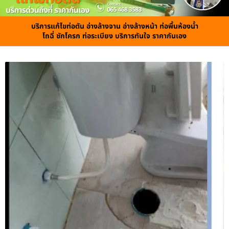
บริการแก้ไขท่อตัน อ่างล้างจาน อ่างล้างหน้า ท่อพื้นห้องน้ำ
โถฉี่ ชักโครก ท่อระเบียง บริการทันใจ ราคากันเอง