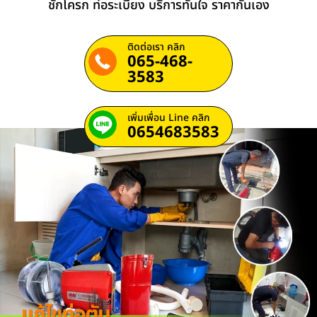
ชักโครก ท่อระเบียง บริการทันใจ ราคากันเอง
ติดต่อเรา คลิก
065-468-
3583
เพิ่มเพื่อน Line คลิก
0654683583