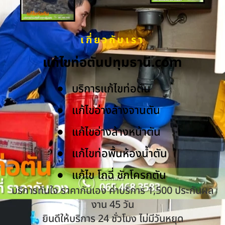
เกี่ยวกับเรา
แก้ไขท่อตันปทุมธานี.com
บริการแก้ไขท่อตัน
แก้ไขอ่างล้างจานตัน
แก้ไขอ่างล้างหน้าตัน
แก้ไขท่อพื้นห้องน้ำตัน
แก้ไข โถฉี่ ชักโครกตัน
บริการทันใจ ราคากันเอง ค่าบริการ 1,500 ประกันผล
งาน 45 วัน
ยินดีให้บริการ 24 ชั่วโมง ไม่มีวันหยุด