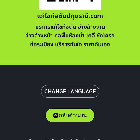
แก้ไขท่อตันปทุมธานี.com
บริการแก้ไขท่อตัน อ่างล้างจาน
อ่างล้างหน้า ท่อพื้นห้องน้ำ โถฉี่ ชักโครก
ท่อระเบียง บริการทันใจ ราคากันเอง
CHANGE LANGUAGE
กลับด้านบน