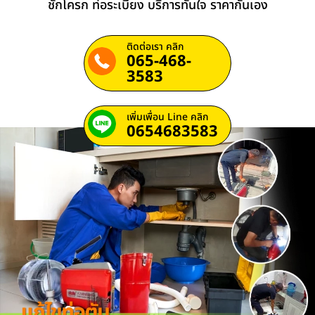
ชักโครก ท่อระเบียง บริการทันใจ ราคากันเอง
ติดต่อเรา คลิก
065-468-
3583
เพิ่มเพื่อน Line คลิก
0654683583