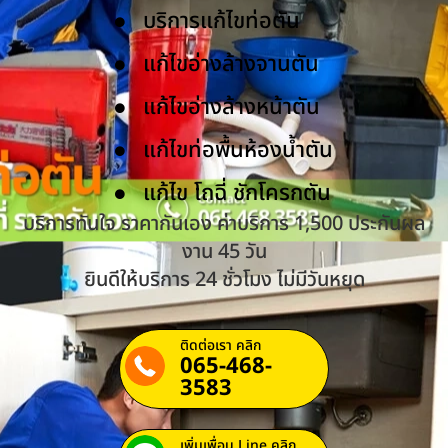
บริการแก้ไขท่อตัน
แก้ไขอ่างล้างจานตัน
แก้ไขอ่างล้างหน้าตัน
แก้ไขท่อพื้นห้องน้ำตัน
แก้ไข โถฉี่ ชักโครกตัน
บริการทันใจ ราคากันเอง ค่าบริการ 1,500 ประกันผล
งาน 45 วัน
ยินดีให้บริการ 24 ชั่วโมง ไม่มีวันหยุด
ติดต่อเรา คลิก
065-468-
3583
เพิ่มเพื่อน Line คลิก