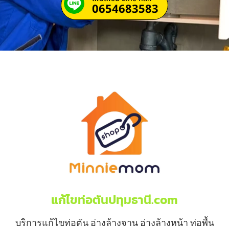
0654683583
แก้ไขท่อตันปทุมธานี.com
บริการแก้ไขท่อตัน อ่างล้างจาน อ่างล้างหน้า ท่อพื้น