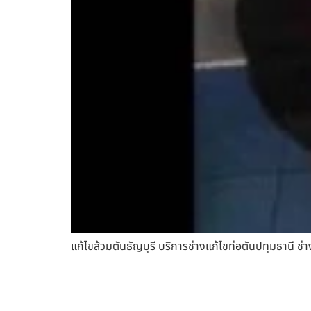
แก้ไขส้วมตันธัญบุรี บริการช่างแก้ไขท่อตันปทุมธานี ช่