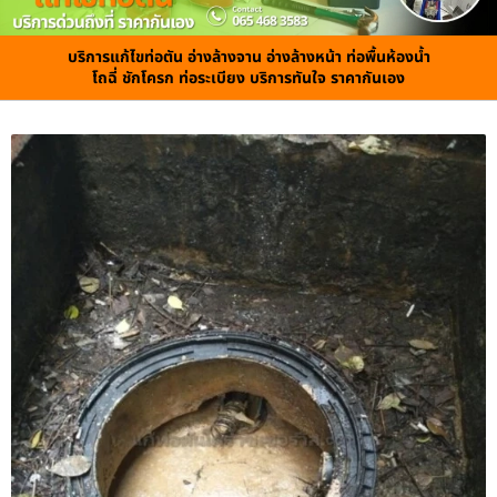
บริการแก้ไขท่อตัน อ่างล้างจาน อ่างล้างหน้า ท่อพื้นห้องน้ำ
โถฉี่ ชักโครก ท่อระเบียง บริการทันใจ ราคากันเอง