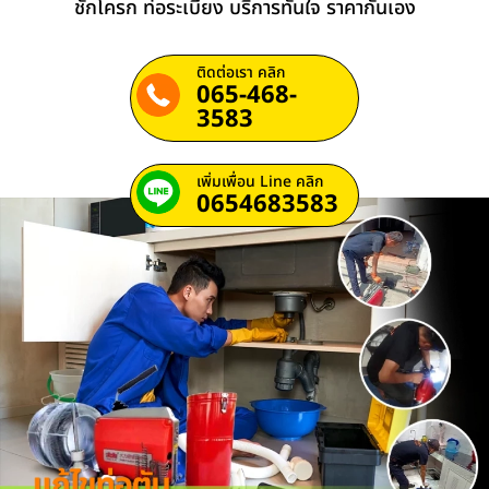
ชักโครก ท่อระเบียง บริการทันใจ ราคากันเอง
ติดต่อเรา คลิก
065-468-
3583
เพิ่มเพื่อน Line คลิก
0654683583