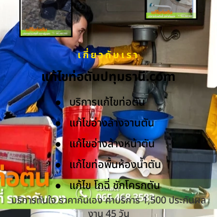
เกี่ยวกับเรา
แก้ไขท่อตันปทุมธานี.com
บริการแก้ไขท่อตัน
แก้ไขอ่างล้างจานตัน
แก้ไขอ่างล้างหน้าตัน
แก้ไขท่อพื้นห้องน้ำตัน
แก้ไข โถฉี่ ชักโครกตัน
บริการทันใจ ราคากันเอง ค่าบริการ 1,500 ประกันผล
งาน 45 วัน