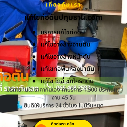
เกี่ยวกับเรา
แก้ไขท่อตันปทุมธานี.com
บริการแก้ไขท่อตัน
แก้ไขอ่างล้างจานตัน
แก้ไขอ่างล้างหน้าตัน
แก้ไขท่อพื้นห้องน้ำตัน
แก้ไข โถฉี่ ชักโครกตัน
บริการทันใจ ราคากันเอง ค่าบริการ 1,500 ประกันผล
งาน 45 วัน
ยินดีให้บริการ 24 ชั่วโมง ไม่มีวันหยุด
ติดต่อเรา คลิก