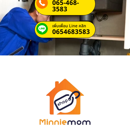
065-468-
3583
เพิ่มเพื่อน Line คลิก
0654683583