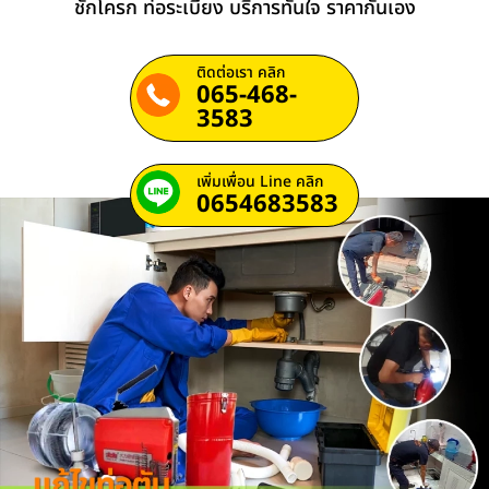
ชักโครก ท่อระเบียง บริการทันใจ ราคากันเอง
ติดต่อเรา คลิก
065-468-
3583
เพิ่มเพื่อน Line คลิก
0654683583