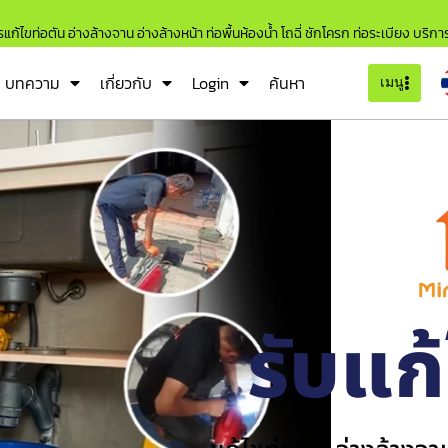
แก้ไขท่อตัน อ่างล้างจาน อ่างล้างหน้า ท่อพื้นห้องน้ำ โถฉี่ ชักโครก ท่อระเบียง บริก
บทความ
เกี่ยวกับ
Login
ค้นหา
เมนู
รับแก