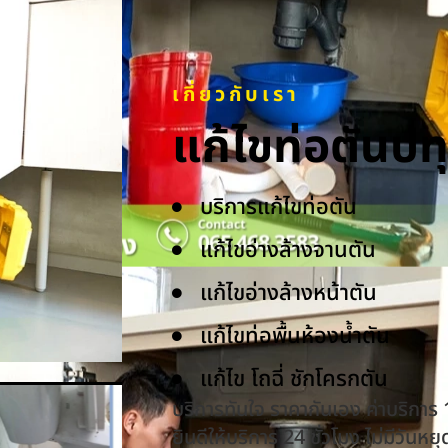
เกี่ยวกับเรา
แก้ไขท่อตันป
บริการแก้ไขท่อตัน
แก้ไขอ่างล้างจานตัน
แก้ไขอ่างล้างหน้าตัน
แก้ไขท่อพื้นห้องน้ำตัน
แก้ไข โถฉี่ ชักโครกตัน
บริการทันใจ ราคากันเอง ค่าบริการ
ยินดีให้บริการ 24 ชั่วโมง ไม่มีวันหยุ