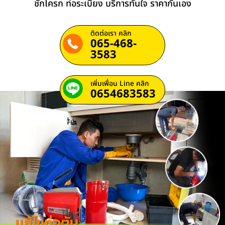
ชักโครก ท่อระเบียง บริการทันใจ ราคากันเอง
ติดต่อเรา คลิก
065-468-
3583
เพิ่มเพื่อน Line คลิก
0654683583