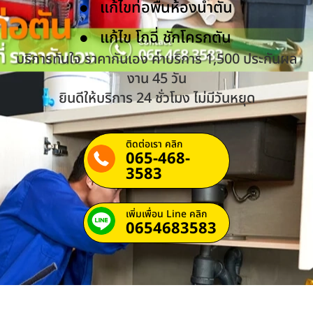
แก้ไขท่อพื้นห้องน้ำตัน
แก้ไข โถฉี่ ชักโครกตัน
บริการทันใจ ราคากันเอง ค่าบริการ 1,500 ประกันผล
งาน 45 วัน
ยินดีให้บริการ 24 ชั่วโมง ไม่มีวันหยุด
ติดต่อเรา คลิก
065-468-
3583
เพิ่มเพื่อน Line คลิก
0654683583