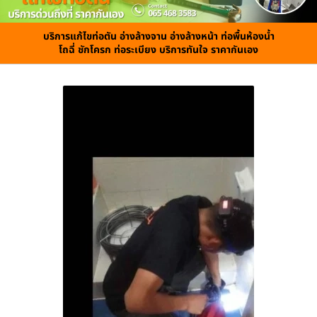
บริการแก้ไขท่อตัน อ่างล้างจาน อ่างล้างหน้า ท่อพื้นห้องน้ำ
โถฉี่ ชักโครก ท่อระเบียง บริการทันใจ ราคากันเอง