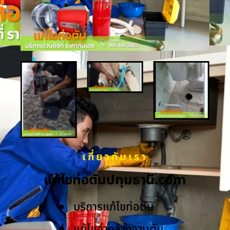
เกี่ยวกับเรา
แก้ไขท่อตันปทุมธานี.com
บริการแก้ไขท่อตัน
แก้ไขอ่างล้างจานตัน