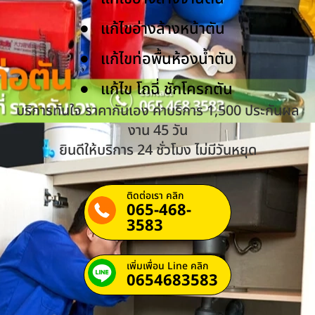
แก้ไขอ่างล้างหน้าตัน
แก้ไขท่อพื้นห้องน้ำตัน
แก้ไข โถฉี่ ชักโครกตัน
บริการทันใจ ราคากันเอง ค่าบริการ 1,500 ประกันผล
งาน 45 วัน
ยินดีให้บริการ 24 ชั่วโมง ไม่มีวันหยุด
ติดต่อเรา คลิก
065-468-
3583
เพิ่มเพื่อน Line คลิก
0654683583