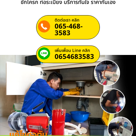
ชักโครก ท่อระเบียง บริการทันใจ ราคากันเอง
ติดต่อเรา คลิก
065-468-
3583
เพิ่มเพื่อน Line คลิก
0654683583