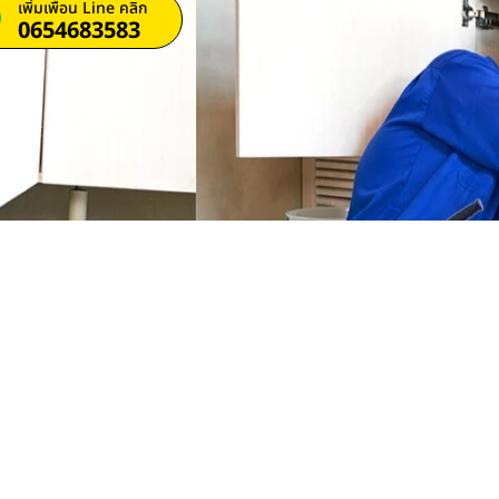
เพิ่มเพื่อน Line คลิก
0654683583