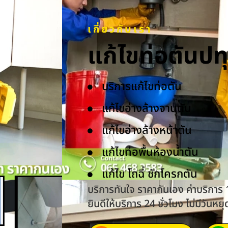
เกี่ยวกับเรา
แก้ไขท่อตันป
บริการแก้ไขท่อตัน
แก้ไขอ่างล้างจานตัน
แก้ไขอ่างล้างหน้าตัน
แก้ไขท่อพื้นห้องน้ำตัน
แก้ไข โถฉี่ ชักโครกตัน
บริการทันใจ ราคากันเอง ค่าบริการ
ยินดีให้บริการ 24 ชั่วโมง ไม่มีวันหยุ