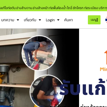
แก้ไขท่อตัน อ่างล้างจาน อ่างล้างหน้า ท่อพื้นห้องน้ำ โถฉี่ ชักโครก ท่อระเบียง บริก
บทความ
เกี่ยวกับ
Login
ค้นหา
เมนู
รับแก