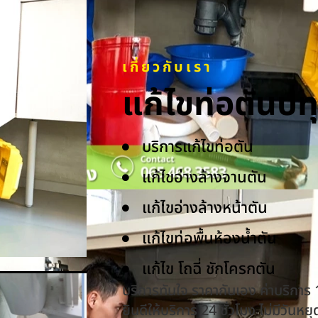
เกี่ยวกับเรา
แก้ไขท่อตันป
บริการแก้ไขท่อตัน
แก้ไขอ่างล้างจานตัน
แก้ไขอ่างล้างหน้าตัน
แก้ไขท่อพื้นห้องน้ำตัน
แก้ไข โถฉี่ ชักโครกตัน
บริการทันใจ ราคากันเอง ค่าบริการ
ยินดีให้บริการ 24 ชั่วโมง ไม่มีวันหยุ