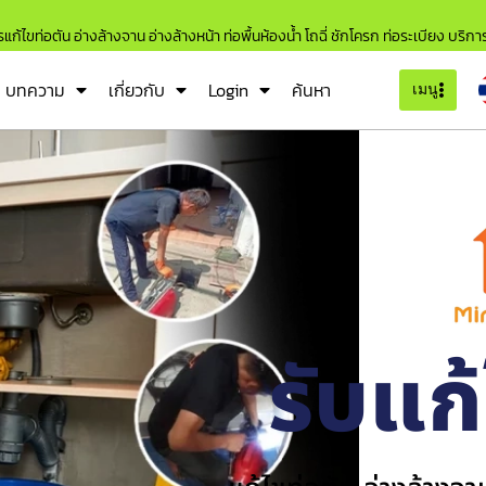
แก้ไขท่อตัน อ่างล้างจาน อ่างล้างหน้า ท่อพื้นห้องน้ำ โถฉี่ ชักโครก ท่อระเบียง บริก
บทความ
เกี่ยวกับ
Login
ค้นหา
เมนู
รับแก