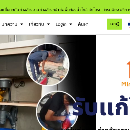
แก้ไขท่อตัน อ่างล้างจาน อ่างล้างหน้า ท่อพื้นห้องน้ำ โถฉี่ ชักโครก ท่อระเบียง บริก
บทความ
เกี่ยวกับ
Login
ค้นหา
เมนู
รับแก