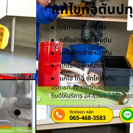
แก้ไขท่อตันป
บริการแก้ไขท่อตัน
แก้ไขอ่างล้างจานตัน
แก้ไขอ่างล้างหน้าตัน
แก้ไขท่อพื้นห้องน้ำตัน
แก้ไข โถฉี่ ชักโครกตัน
บริการทันใจ ราคากันเอง ค่าบริการ
ยินดีให้บริการ 24 ชั่วโมง ไม่มีวันหยุ
ติดต่อเรา คลิก
065-468-3583