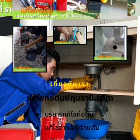
เกี่ยวกับเรา
แก้ไขท่อตันปทุมธานี.com
บริการแก้ไขท่อตัน
แก้ไขอ่างล้างจานตัน