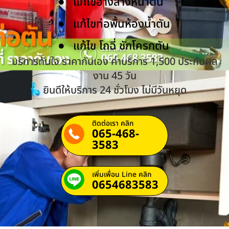
แก้ไขอ่างล้างหน้าตัน
แก้ไขท่อพื้นห้องน้ำตัน
แก้ไข โถฉี่ ชักโครกตัน
บริการทันใจ ราคากันเอง ค่าบริการ 1,500 ประกันผล
งาน 45 วัน
ยินดีให้บริการ 24 ชั่วโมง ไม่มีวันหยุด
ติดต่อเรา คลิก
065-468-
3583
เพิ่มเพื่อน Line คลิก
0654683583