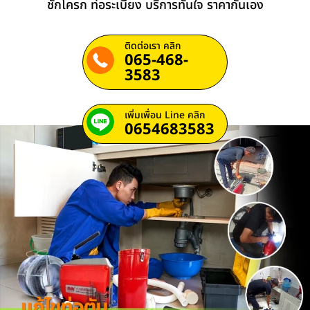
ชักโครก ท่อระเบียง บริการทันใจ ราคากันเอง
ติดต่อเรา คลิก
065-468-
3583
เพิ่มเพื่อน Line คลิก
0654683583