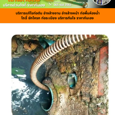
บริการแก้ไขท่อตัน อ่างล้างจาน อ่างล้างหน้า ท่อพื้นห้องน้ำ
โถฉี่ ชักโครก ท่อระเบียง บริการทันใจ ราคากันเอง