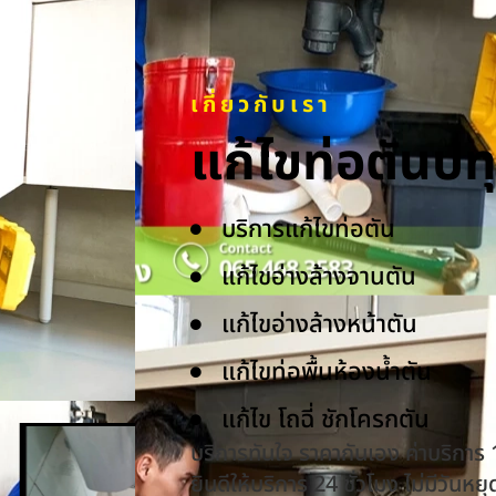
เกี่ยวกับเรา
แก้ไขท่อตันป
บริการแก้ไขท่อตัน
แก้ไขอ่างล้างจานตัน
แก้ไขอ่างล้างหน้าตัน
แก้ไขท่อพื้นห้องน้ำตัน
แก้ไข โถฉี่ ชักโครกตัน
บริการทันใจ ราคากันเอง ค่าบริการ
ยินดีให้บริการ 24 ชั่วโมง ไม่มีวันหยุ