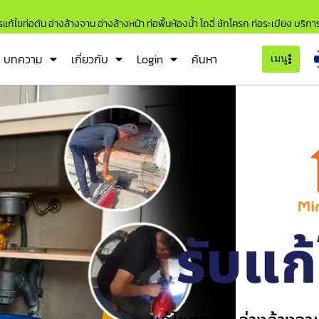
แก้ไขท่อตัน อ่างล้างจาน อ่างล้างหน้า ท่อพื้นห้องน้ำ โถฉี่ ชักโครก ท่อระเบียง บริก
บทความ
เกี่ยวกับ
Login
ค้นหา
เมนู
รับแก