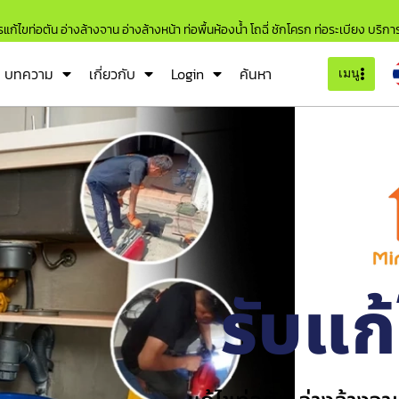
แก้ไขท่อตัน อ่างล้างจาน อ่างล้างหน้า ท่อพื้นห้องน้ำ โถฉี่ ชักโครก ท่อระเบียง บริก
บทความ
เกี่ยวกับ
Login
ค้นหา
เมนู
รับแก