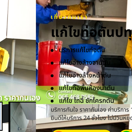
เกี่ยวกับเรา
แก้ไขท่อตันป
บริการแก้ไขท่อตัน
แก้ไขอ่างล้างจานตัน
แก้ไขอ่างล้างหน้าตัน
แก้ไขท่อพื้นห้องน้ำตัน
แก้ไข โถฉี่ ชักโครกตัน
บริการทันใจ ราคากันเอง ค่าบริการ
ยินดีให้บริการ 24 ชั่วโมง ไม่มีวันหยุ