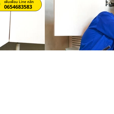
เพิ่มเพื่อน Line คลิก
0654683583