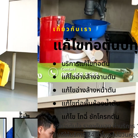
เกี่ยวกับเรา
แก้ไขท่อตันป
บริการแก้ไขท่อตัน
แก้ไขอ่างล้างจานตัน
แก้ไขอ่างล้างหน้าตัน
แก้ไขท่อพื้นห้องน้ำตัน
แก้ไข โถฉี่ ชักโครกตัน
บริการทันใจ ราคากันเอง ค่าบริการ
ยินดีให้บริการ 24 ชั่วโมง ไม่มีวันหยุ