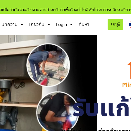
แก้ไขท่อตัน อ่างล้างจาน อ่างล้างหน้า ท่อพื้นห้องน้ำ โถฉี่ ชักโครก ท่อระเบียง บริก
บทความ
เกี่ยวกับ
Login
ค้นหา
เมนู
รับแก