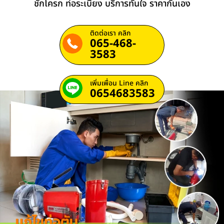
ชักโครก ท่อระเบียง บริการทันใจ ราคากันเอง
ติดต่อเรา คลิก
065-468-
3583
เพิ่มเพื่อน Line คลิก
0654683583