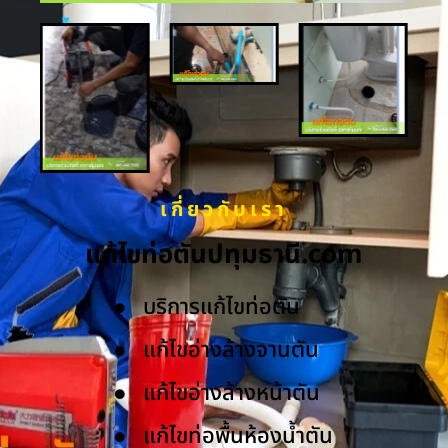
เกี่ยวกับเรา
แก้ไขท่อตันปทุมธานี.com
บริการแก้ไขท่อตัน
แก้ไขอ่างล้างจานตัน
แก้ไขอ่างล้างหน้าตัน
แก้ไขท่อพื้นห้องน้ำตัน