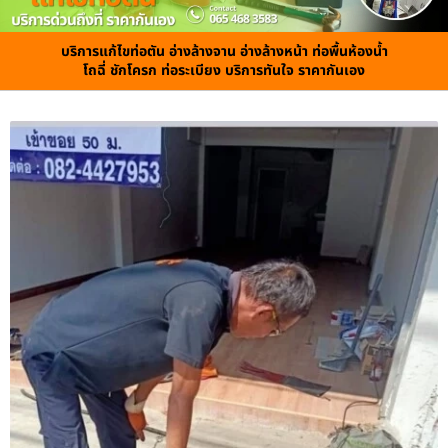
บริการแก้ไขท่อตัน อ่างล้างจาน อ่างล้างหน้า ท่อพื้นห้องน้ำ
โถฉี่ ชักโครก ท่อระเบียง บริการทันใจ ราคากันเอง