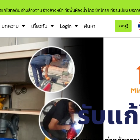
แก้ไขท่อตัน อ่างล้างจาน อ่างล้างหน้า ท่อพื้นห้องน้ำ โถฉี่ ชักโครก ท่อระเบียง บริก
บทความ
เกี่ยวกับ
Login
ค้นหา
เมนู
รับแก