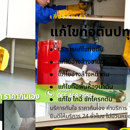
เกี่ยวกับเรา
แก้ไขท่อตันป
บริการแก้ไขท่อตัน
แก้ไขอ่างล้างจานตัน
แก้ไขอ่างล้างหน้าตัน
แก้ไขท่อพื้นห้องน้ำตัน
แก้ไข โถฉี่ ชักโครกตัน
บริการทันใจ ราคากันเอง ค่าบริการ
ยินดีให้บริการ 24 ชั่วโมง ไม่มีวันหยุ