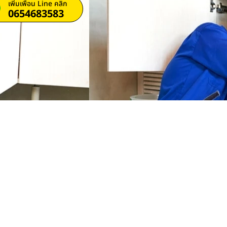
เพิ่มเพื่อน Line คลิก
0654683583