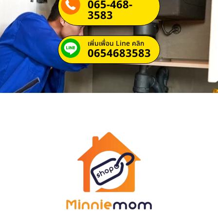
065-468-
3583
เพิ่มเพื่อน Line คลิก
0654683583