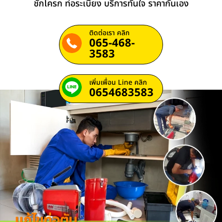
ชักโครก ท่อระเบียง บริการทันใจ ราคากันเอง
ติดต่อเรา คลิก
065-468-
3583
เพิ่มเพื่อน Line คลิก
0654683583