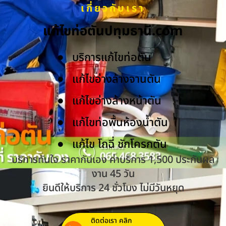
เกี่ยวกับเรา
แก้ไขท่อตันปทุมธานี.com
บริการแก้ไขท่อตัน
แก้ไขอ่างล้างจานตัน
แก้ไขอ่างล้างหน้าตัน
แก้ไขท่อพื้นห้องน้ำตัน
แก้ไข โถฉี่ ชักโครกตัน
บริการทันใจ ราคากันเอง ค่าบริการ 1,500 ประกันผล
งาน 45 วัน
ยินดีให้บริการ 24 ชั่วโมง ไม่มีวันหยุด
ติดต่อเรา คลิก