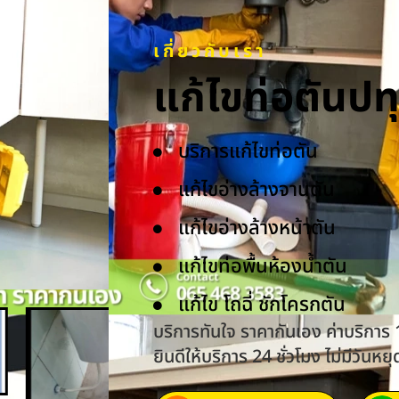
เกี่ยวกับเรา
แก้ไขท่อตันป
บริการแก้ไขท่อตัน
แก้ไขอ่างล้างจานตัน
แก้ไขอ่างล้างหน้าตัน
แก้ไขท่อพื้นห้องน้ำตัน
แก้ไข โถฉี่ ชักโครกตัน
บริการทันใจ ราคากันเอง ค่าบริการ
ยินดีให้บริการ 24 ชั่วโมง ไม่มีวันหยุ