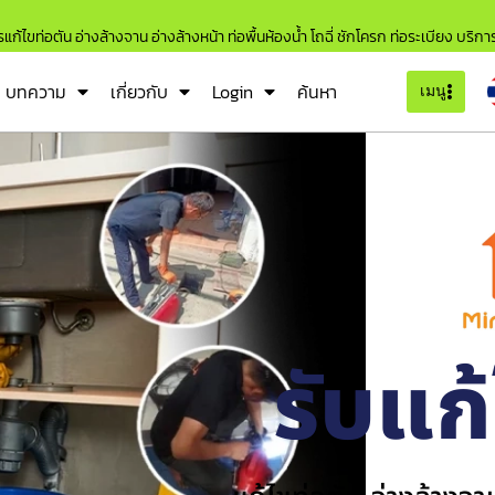
แก้ไขท่อตัน อ่างล้างจาน อ่างล้างหน้า ท่อพื้นห้องน้ำ โถฉี่ ชักโครก ท่อระเบียง บริก
บทความ
เกี่ยวกับ
Login
ค้นหา
เมนู
รับแก