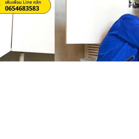
เพิ่มเพื่อน Line คลิก
0654683583