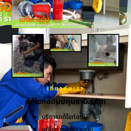
เกี่ยวกับเรา
แก้ไขท่อตันปทุมธานี.com
บริการแก้ไขท่อตัน
แก้ไขอ่างล้างจานตัน