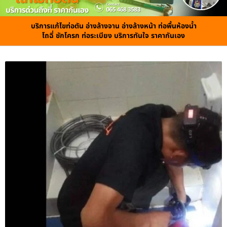
บริการแก้ไขท่อตัน อ่างล้างจาน อ่างล้างหน้า ท่อพื้นห้องน้ำ
โถฉี่ ชักโครก ท่อระเบียง บริการทันใจ ราคากันเอง