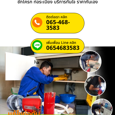
ชักโครก ท่อระเบียง บริการทันใจ ราคากันเอง
ติดต่อเรา คลิก
065-468-
3583
เพิ่มเพื่อน Line คลิก
0654683583