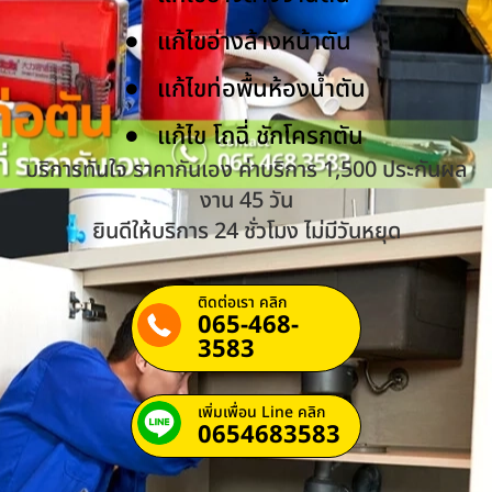
แก้ไขอ่างล้างหน้าตัน
แก้ไขท่อพื้นห้องน้ำตัน
แก้ไข โถฉี่ ชักโครกตัน
บริการทันใจ ราคากันเอง ค่าบริการ 1,500 ประกันผล
งาน 45 วัน
ยินดีให้บริการ 24 ชั่วโมง ไม่มีวันหยุด
ติดต่อเรา คลิก
065-468-
3583
เพิ่มเพื่อน Line คลิก
0654683583