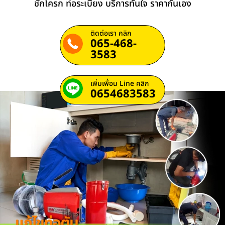
ชักโครก ท่อระเบียง บริการทันใจ ราคากันเอง
ติดต่อเรา คลิก
065-468-
3583
เพิ่มเพื่อน Line คลิก
0654683583