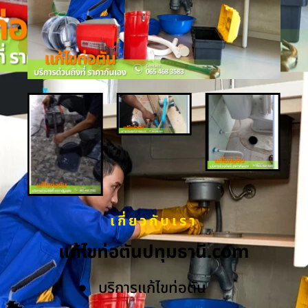
เกี่ยวกับเรา
แก้ไขท่อตันปทุมธานี.com
บริการแก้ไขท่อตัน