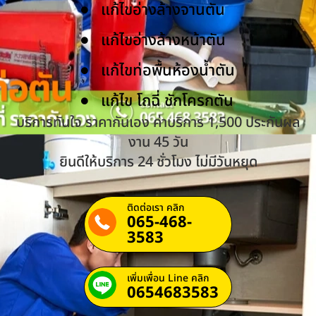
แก้ไขอ่างล้างจานตัน
แก้ไขอ่างล้างหน้าตัน
แก้ไขท่อพื้นห้องน้ำตัน
แก้ไข โถฉี่ ชักโครกตัน
บริการทันใจ ราคากันเอง ค่าบริการ 1,500 ประกันผล
งาน 45 วัน
ยินดีให้บริการ 24 ชั่วโมง ไม่มีวันหยุด
ติดต่อเรา คลิก
065-468-
3583
เพิ่มเพื่อน Line คลิก
0654683583