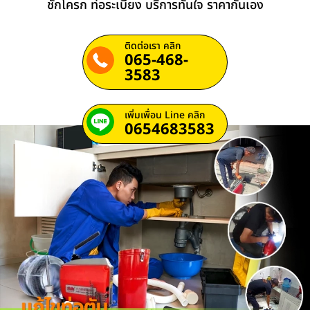
ชักโครก ท่อระเบียง บริการทันใจ ราคากันเอง
ติดต่อเรา คลิก
065-468-
3583
เพิ่มเพื่อน Line คลิก
0654683583