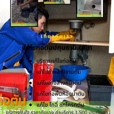
เกี่ยวกับเรา
แก้ไขท่อตันปทุมธานี.com
บริการแก้ไขท่อตัน
แก้ไขอ่างล้างจานตัน
แก้ไขอ่างล้างหน้าตัน
แก้ไขท่อพื้นห้องน้ำตัน
แก้ไข โถฉี่ ชักโครกตัน
บริการทันใจ ราคากันเอง ค่าบริการ 1,500 ประกันผล