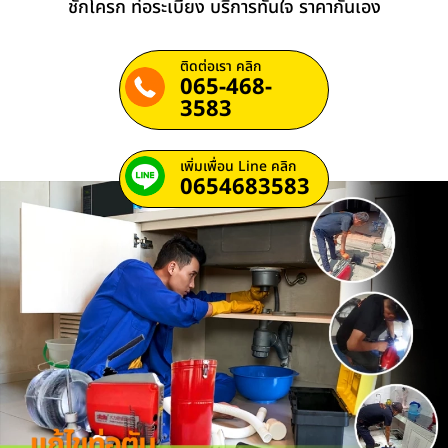
ชักโครก ท่อระเบียง บริการทันใจ ราคากันเอง
ติดต่อเรา คลิก
065-468-
3583
เพิ่มเพื่อน Line คลิก
0654683583