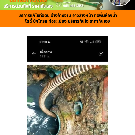
บริการแก้ไขท่อตัน อ่างล้างจาน อ่างล้างหน้า ท่อพื้นห้องน้ำ
โถฉี่ ชักโครก ท่อระเบียง บริการทันใจ ราคากันเอง