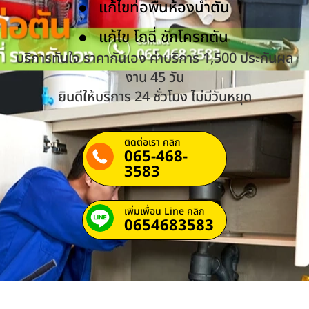
แก้ไขท่อพื้นห้องน้ำตัน
แก้ไข โถฉี่ ชักโครกตัน
บริการทันใจ ราคากันเอง ค่าบริการ 1,500 ประกันผล
งาน 45 วัน
ยินดีให้บริการ 24 ชั่วโมง ไม่มีวันหยุด
ติดต่อเรา คลิก
065-468-
3583
เพิ่มเพื่อน Line คลิก
0654683583