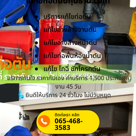
แก้ไขท่อตันปทุมธานี.com
บริการแก้ไขท่อตัน
แก้ไขอ่างล้างจานตัน
แก้ไขอ่างล้างหน้าตัน
แก้ไขท่อพื้นห้องน้ำตัน
แก้ไข โถฉี่ ชักโครกตัน
บริการทันใจ ราคากันเอง ค่าบริการ 1,500 ประกันผล
งาน 45 วัน
ยินดีให้บริการ 24 ชั่วโมง ไม่มีวันหยุด
ติดต่อเรา คลิก
065-468-
3583