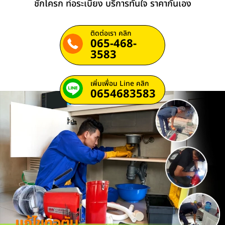
ชักโครก ท่อระเบียง บริการทันใจ ราคากันเอง
ติดต่อเรา คลิก
065-468-
3583
เพิ่มเพื่อน Line คลิก
0654683583