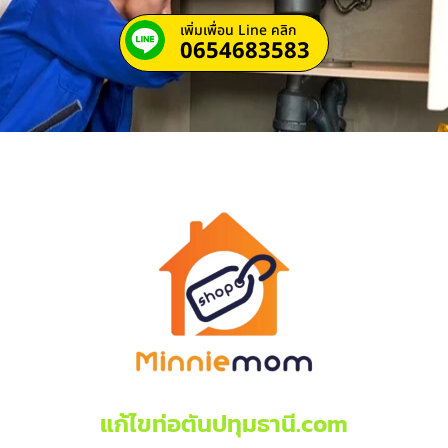
เพิ่มเพื่อน Line คลิก
0654683583
แก้ไขท่อตันปทุมธานี.com