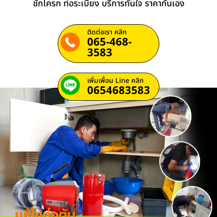
ชักโครก ท่อระเบียง บริการทันใจ ราคากันเอง
ติดต่อเรา คลิก
065-468-
3583
เพิ่มเพื่อน Line คลิก
0654683583