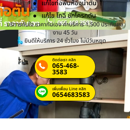
แก้ไขท่อพื้นห้องน้ำตัน
แก้ไข โถฉี่ ชักโครกตัน
บริการทันใจ ราคากันเอง ค่าบริการ 1,500 ประกันผล
งาน 45 วัน
ยินดีให้บริการ 24 ชั่วโมง ไม่มีวันหยุด
ติดต่อเรา คลิก
065-468-
3583
เพิ่มเพื่อน Line คลิก
0654683583