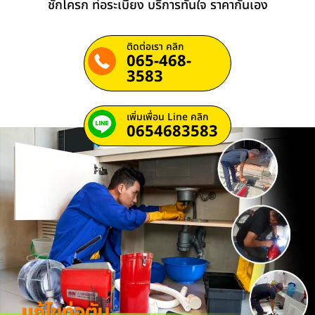
ชักโครก ท่อระเบียง บริการทันใจ ราคากันเอง
ติดต่อเรา คลิก
065-468-
3583
เพิ่มเพื่อน Line คลิก
0654683583