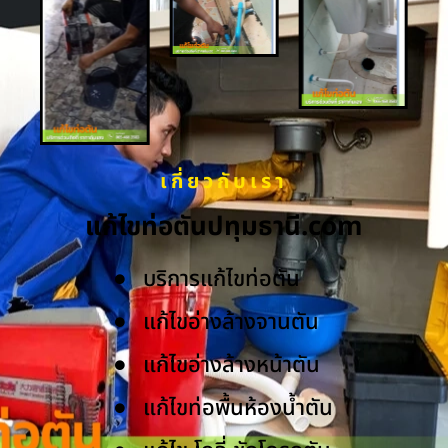
เกี่ยวกับเรา
แก้ไขท่อตันปทุมธานี.com
บริการแก้ไขท่อตัน
แก้ไขอ่างล้างจานตัน
แก้ไขอ่างล้างหน้าตัน
แก้ไขท่อพื้นห้องน้ำตัน